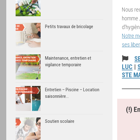
Nous rec
homme /f
Petits travaux de bricolage
d’hygièn
Notre mé
ses libe
S
Maintenance, entretien et
vigilance temporaire
LUC
|
STE M
Entretien – Piscine – Location
saisonnière…
(!)
En
Soutien scolaire