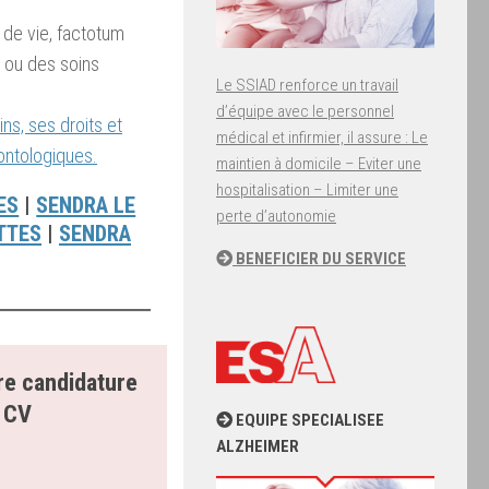
s de vie, factotum
 ou des soins
Le SSIAD renforce un travail
d’équipe avec le personnel
ns, ses droits et
médical et infirmier, il assure : Le
ontologiques.
maintien à domicile – Eviter une
hospitalisation – Limiter une
ES
|
SENDRA LE
perte d’autonomie
TTES
|
SENDRA
BENEFICIER DU SERVICE
re candidature
e CV
EQUIPE SPECIALISEE
ALZHEIMER