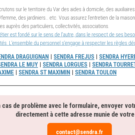
rutons sur le territoire du Var des aides à domicile, des auxiliaire
emme, des jardiniers… etc. Vous assurez l’entretien de la maison
es auprès des particuliers, collectivités, associations.
tier est fondé sur le sens de l’autre, dans le respect de ses besoi
rtés. L’ensemble du personnel s’engage à respecter les règles dé
ENDRA DRAGUIGNAN
|
SENDRA FREJUS
|
SENDRA HYER
SENDRA LE MUY
|
SENDRA LORGUES
|
SENDRA TOURRE
AXIME
|
SENDRA ST MAXIMIN
|
SENDRA TOULON
 cas de problème avec le formulaire, envoyer vot
directement à cette adresse munie de votr
contact@sendra.fr