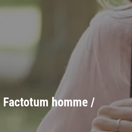
rs, Factotum homme /