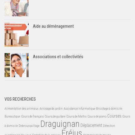
Aide au déménagement
Associations et collectivités
VOS RECHERCHES
Alimentation des animaux
Arrosage de jardin
Assistance informatique
Bricolage à domicile
Courses
Bureautique
Cours de français
Cours de guitare
Cours de Maths
Cours de piano
Cours
Draguignan
Déplacement
à domicile
Debroussaillage
Détection
Fréjus