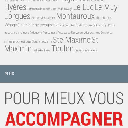
suppression de virus
Entretien de la pelouse
Hommes toute mains
Hyères
Le Luc
Le Muy
Internet à domicile
Jardinage
Lavage
Lorgues
Montauroux
maths
Messageries
Multimédias
Ménage à domicile
nettoyage
Ordianteur portable
Petits travaux de bricolage
Petits
travaux de jardinage
Pédagogie
Rangement
Repassage
Sauvegarde des données
Sortie des
Ste Maxime
St
animaux domestiques
Soutien scolaire
Maximin
Toulon
Taille des haies
Travaux ménagers
PLUS