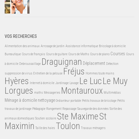
VOS RECHERCHES
Alimentation des animaux
Arrosage de jardin
Assistance informatique
Bricolage à domicile
Courses
Bureautique
Cours de français
Cours de guitare
Cours de Maths
Cours de piano
Cours
Draguignan
Déplacement
à domicile
Debroussaillage
Détection
Fréjus
suppression de virus
Entretien de la pelouse
Hommes toute mains
Hyères
Le Luc
Le Muy
Internet à domicile
Jardinage
Lavage
Lorgues
Montauroux
maths
Messageries
Multimédias
Ménage à domicile
nettoyage
Ordianteur portable
Petits travaux de bricolage
Petits
travaux de jardinage
Pédagogie
Rangement
Repassage
Sauvegarde des données
Sortie des
Ste Maxime
St
animaux domestiques
Soutien scolaire
Maximin
Toulon
Taille des haies
Travaux ménagers