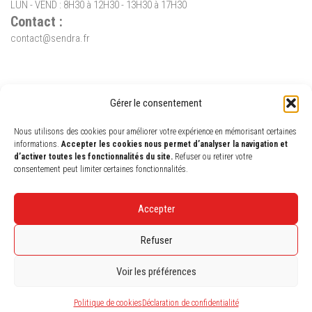
LUN - VEND : 8H30 à 12H30 - 13H30 à 17H30
Contact :
contact@sendra.fr
Gérer le consentement
Nous utilisons des cookies pour améliorer votre expérience en mémorisant certaines
informations.
Accepter les cookies nous permet d’analyser la navigation et
d’activer toutes les fonctionnalités du site.
Refuser ou retirer votre
consentement peut limiter certaines fonctionnalités.
Accepter
SENDRA GES - Groupement d'économie solidaire | Siret : 753 766 625
00028 - Code APE 9499Z | - 25 Rue Labat 83300 Draguignan - Tél. : 04 98
Refuser
10 63 40 - contact@sendra.fr - Photos : fotolia.com
Voir les préférences
Politique de cookies
Déclaration de confidentialité